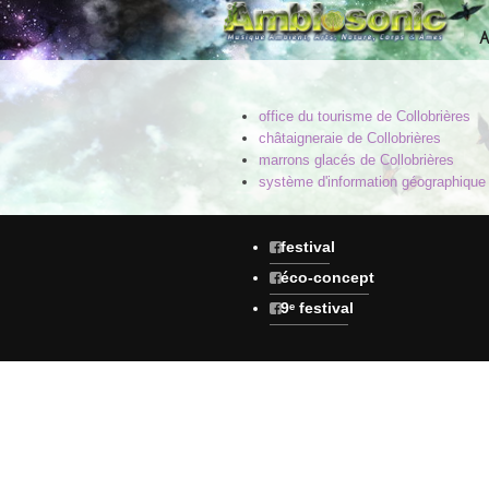
A
office du tourisme de Collobrières
châtaigneraie de Collobrières
marrons glacés de Collobrières
système d'information géographique
festival
éco-concept
9ᵉ festival