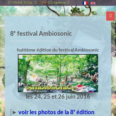
7 Aoûst 2026 :
-2693
équinoxe
8ᵉ festival Ambiosonic
huitième édition du festival Ambiosonic
8ͤ
les 24, 25 et 26 juin 2016
⁞►
voir les photos de la 8ᵉ édition