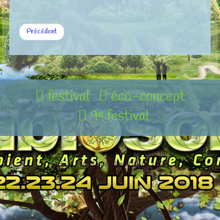
Précédent
festival
éco-concept
9ᵉ festival
© 3+1 / Midigit • Inguilim 2006 - 2024