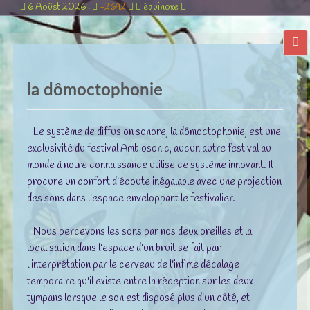
6 Aoûst 2026 :
-2692
équinoxe
la dômoctophonie
Le système de diffusion sonore, la dômoctophonie, est une
exclusivité du festival Ambiosonic, aucun autre festival au
monde à notre connaissance utilise ce système innovant. Il
procure un confort d'écoute inégalable avec une projection
des sons dans l'espace enveloppant le festivalier.
Nous percevons les sons par nos deux oreilles et la
localisation dans l'espace d'un bruit se fait par
l’interprétation par le cerveau de l'infime décalage
temporaire qu'il existe entre la réception sur les deux
tympans lorsque le son est disposé plus d'un côté, et