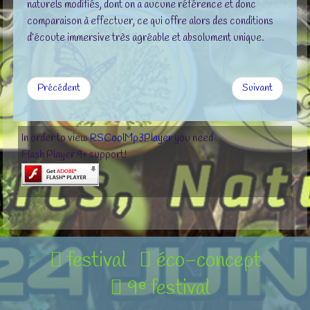
naturels modifiés, dont on a aucune référence et donc
comparaison à effectuer, ce qui offre alors des conditions
d’écoute immersive très agréable et absolument unique.
Précédent
Suivant
In order to view
RSCoolMp3Player
you need
Flash Player 9+ support!
festival
éco-concept
9ᵉ festival