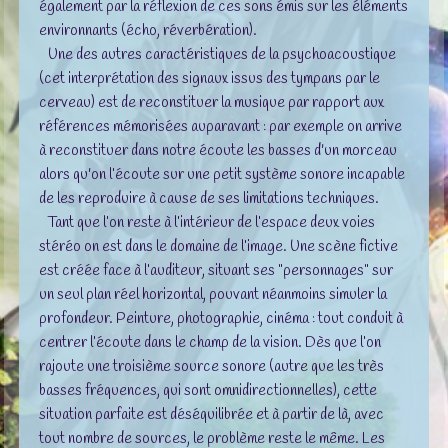
également par la réflexion de ces sons émis sur les éléments
environnants (écho, réverbération).
Une des autres caractéristiques de la psychoacoustique
(cet interprétation des signaux issus des tympans par le
cerveau) est de reconstituer la musique par rapport aux
références mémorisées auparavant : par exemple on arrive
à reconstituer dans notre écoute les basses d'un morceau
alors qu'on l’écoute sur une petit système sonore incapable
de les reproduire à cause de ses limitations techniques.
Tant que l’on reste à l’intérieur de l’espace deux voies
stéréo on est dans le domaine de l’image. Une scène fictive
est créée face à l’auditeur, situant ses "personnages" sur
un seul plan réel horizontal, pouvant néanmoins simuler la
profondeur. Peinture, photographie, cinéma : tout conduit à
centrer l’écoute dans le champ de la vision. Dès que l’on
rajoute une troisième source sonore (autre que les très
basses fréquences, qui sont omnidirectionnelles), cette
situation parfaite est déséquilibrée et à partir de là, avec
tout nombre de sources, le problème reste le même. Les