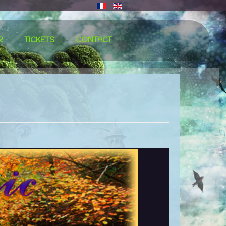
∙
R
TICKETS
CONTACT