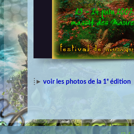
⁞►
voir les photos de la 1ᵉ édition