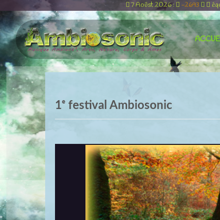
7 Aoûst 2026 :
-2693
éq
ACCUE
1ᵉ festival Ambiosonic