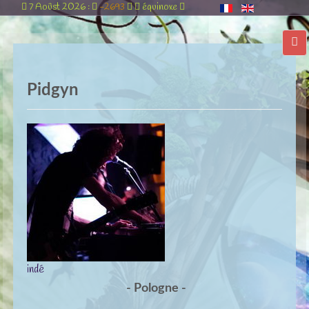
7 Aoûst 2026 :
-2693
équinoxe
Pidgyn
indé
- Pologne -