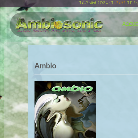
6 Aoûst 2026 :
-2692
éq
ACCUE
Ambio