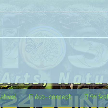
estival
éco-concept
9ᵉ fes