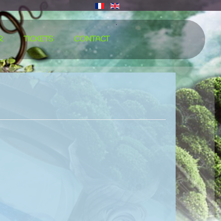
∙
R
TICKETS
CONTACT