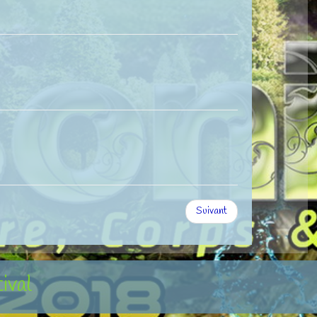
Suivant
tival