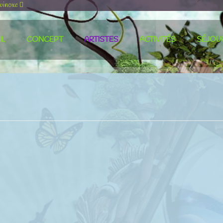
uinoxe
IL
CONCEPT
ARTISTES
ACTIVITÉS
SÉJOU