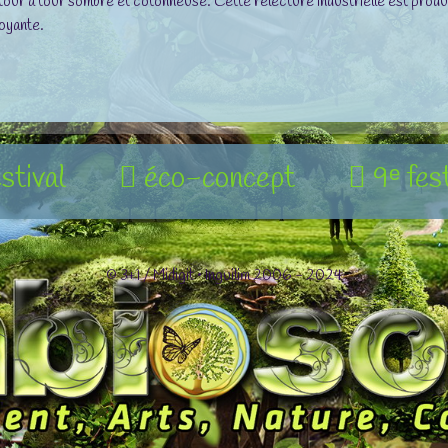
e, tour à tour sombre et cotonneuse. Cette relecture industrielle est pro
oyante.
estival
éco-concept
9ᵉ fes
© 3+1 / Midigit • Inguilim 2006 - 2024