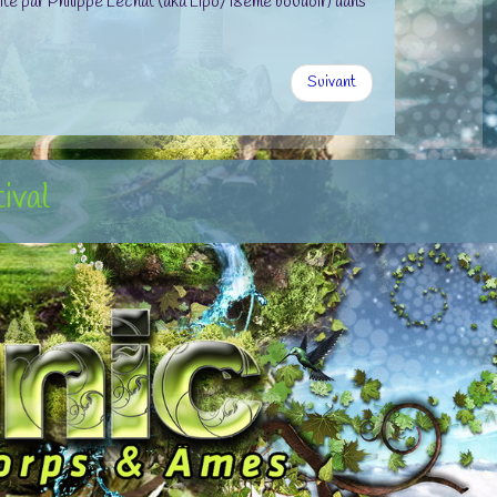
duite par Philippe Lechat (aka Lipo/18ème boudoir) dans
Suivant
tival