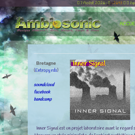
7 Aoûst 2026 :
-2693
éq
ACCUE
Inner Signal
Bretagne
(
Entropy rds
)
soundcloud
facebook
bandcamp
Inner Signal est un projet laboratoire axant le regard s