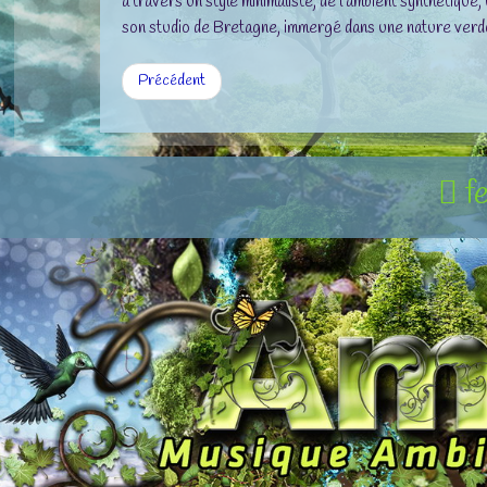
à travers un style minimaliste, de l’ambient synthétiqu
son studio de Bretagne, immergé dans une nature verd
Précédent
f