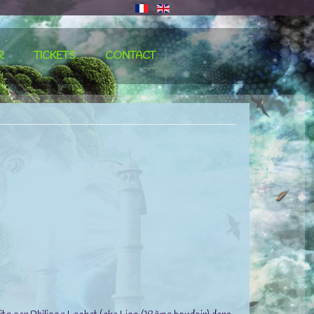
∙
R
TICKETS
CONTACT