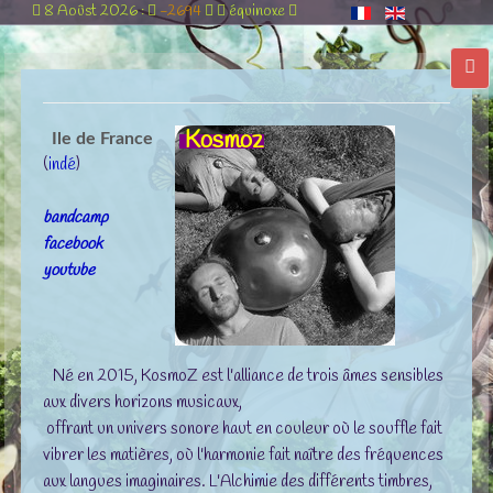
8 Aoûst 2026 :
-2694
équinoxe
Kosmoz
Ile de France
(
indé
)
bandcamp
facebook
youtube
Né en 2015, KosmoZ est l'alliance de trois âmes sensibles
aux divers horizons musicaux,
offrant un univers sonore haut en couleur où le souffle fait
vibrer les matières, où l'harmonie fait naître des fréquences
aux langues imaginaires. L'Alchimie des différents timbres,