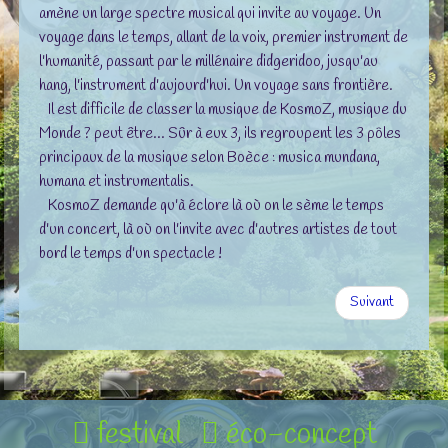
amène un large spectre musical qui invite au voyage. Un
voyage dans le temps, allant de la voix, premier instrument de
l'humanité, passant par le millénaire didgeridoo, jusqu'au
hang, l'instrument d'aujourd'hui. Un voyage sans frontière.
Il est difficile de classer la musique de KosmoZ, musique du
Monde ? peut être... Sûr à eux 3, ils regroupent les 3 pôles
principaux de la musique selon Boèce : musica mundana,
humana et instrumentalis.
KosmoZ demande qu'à éclore là où on le sème le temps
d'un concert, là où on l'invite avec d'autres artistes de tout
bord le temps d'un spectacle !
Suivant
festival
éco-concept