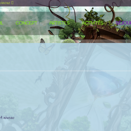
uinoxe
IL
CONCEPT
ARTISTES
ACTIVITÉS
SÉJOU
rt niveau