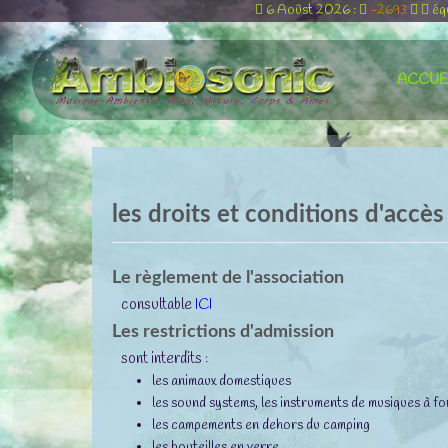
6 Aoûst 2026 :
-2693
éq
ACCUE
les droits et conditions d'accès
Le règlement de l'association
consultable
ICI
Les restrictions d'admission
sont interdits :
les animaux domestiques
les sound systems, les instruments de musiques à fo
les campements en dehors du camping
les bouteilles en verre