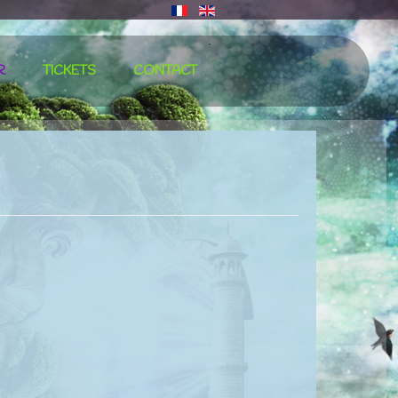
∙
R
TICKETS
CONTACT