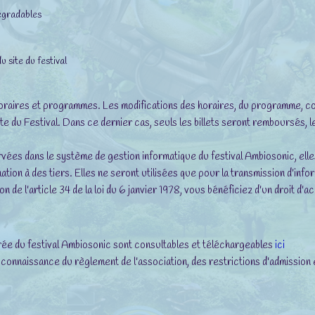
dégradables
u site du festival
 horaires et programmes. Les modifications des horaires, du programme, co
u Festival. Dans ce dernier cas, seuls les billets seront remboursés, les 
ées dans le système de gestion informatique du festival Ambiosonic, elle
tion à des tiers. Elles ne seront utilisées que pour la transmission d'infor
n de l'article 34 de la loi du 6 janvier 1978, vous bénéficiez d'un droit d'a
ée du festival Ambiosonic sont consultables et téléchargeables
ici
 connaissance du règlement de l'association, des restrictions d'admissio