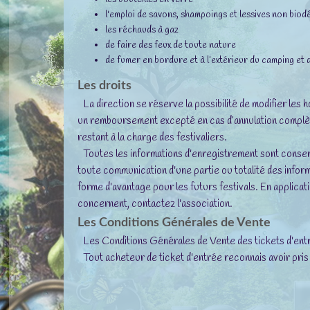
l'emploi de savons, shampoings et lessives non bio
les réchauds à gaz
de faire des feux de toute nature
de fumer en bordure et à l’extérieur du camping et d
Les droits
La direction se réserve la possibilité de modifier les
un remboursement excepté en cas d’annulation complète d
restant à la charge des festivaliers.
Toutes les informations d'enregistrement sont conserv
toute communication d'une partie ou totalité des informa
forme d'avantage pour les futurs festivals. En applicatio
concernent, contactez l'association.
Les Conditions Générales de Vente
Les Conditions Générales de Vente des tickets d'entr
Tout acheteur de ticket d'entrée reconnais avoir pris