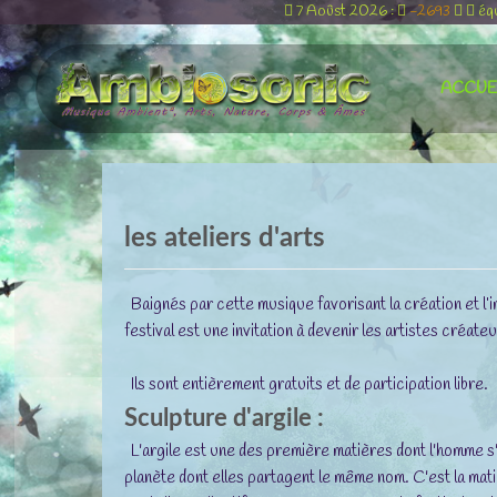
7 Aoûst 2026 :
-2693
éq
ACCUE
les ateliers d'arts
Baignés par cette musique favorisant la création et l’
festival est une invitation à devenir les artistes créate
Ils sont entièrement gratuits et de participation libre.
Sculpture d'argile :
L'argile est une des première matières dont l'homme s'e
planète dont elles partagent le même nom. C'est la ma