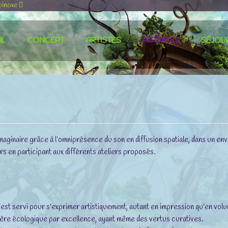
uinoxe
IL
CONCEPT
ARTISTES
ACTIVITÉS
SÉJOU
imaginaire grâce à l’omniprésence du son en diffusion spatiale, dans un 
urs en participant aux différents ateliers proposés.
st servi pour s'exprimer artistiquement, autant en impression qu'en volum
tière écologique par excellence, ayant même des vertus curatives.