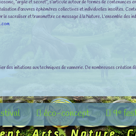
iosonic, "argile et secret", s'articule autour de formes de contenances en
 réalisation d’œuvres éphémères collectives et individuelles insolites. Con
our le sacraliser et transmettre ce message à la Nature. L'ensemble des i
.com
er des initiations aux techniques de vannerie. De nombreuses création dé
estival
éco-concept
9ᵉ fes