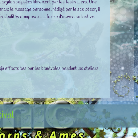
 argile sculptées librement par les festivaliers. Une
tenant le message personnel rédigé par le sculpteur, il
ndividualités composera la forme d’œuvre collective.
jà effectuées par les bénévoles pendant les ateliers
tival