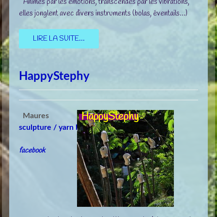
Animés par les émotions, transcendés par les vibrations,
elles jonglent avec divers instruments (bolas, éventails…)
LIRE LA SUITE...
HappyStephy
HappyStephy
Maures
sculpture / yarn bombing
facebook