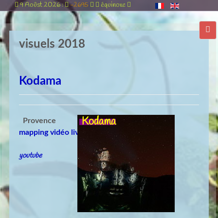
9 Aoûst 2026 :
-2695
équinoxe
visuels 2018
Kodama
Kodama
Provence
mapping vidéo live
youtube