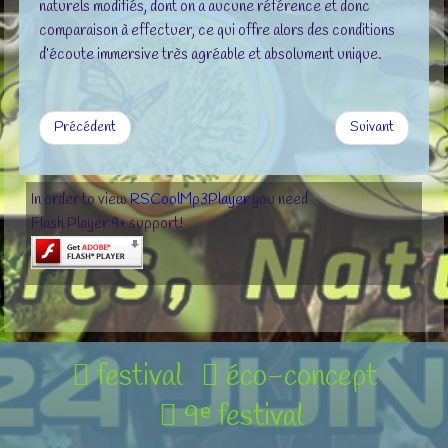
naturels modifiés, dont on a aucune référence et donc
comparaison à effectuer, ce qui offre alors des conditions
d’écoute immersive très agréable et absolument unique.
Précédent
Suivant
In order to view
RSCoolMp3Player
you need
Flash Player 9+ support!
festival
éco-concept
9ᵉ festival