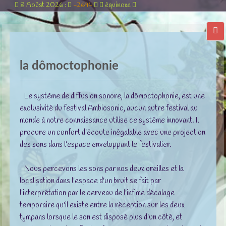
8 Aoûst 2026 :
-2694
équinoxe
la dômoctophonie
Le système de diffusion sonore, la dômoctophonie, est une
exclusivité du festival Ambiosonic, aucun autre festival au
monde à notre connaissance utilise ce système innovant. Il
procure un confort d'écoute inégalable avec une projection
des sons dans l'espace enveloppant le festivalier.
Nous percevons les sons par nos deux oreilles et la
localisation dans l'espace d'un bruit se fait par
l’interprétation par le cerveau de l'infime décalage
temporaire qu'il existe entre la réception sur les deux
tympans lorsque le son est disposé plus d'un côté, et