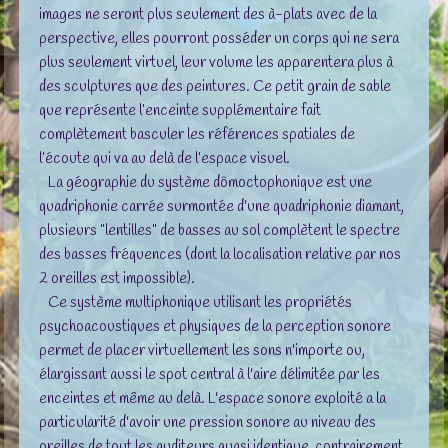
images ne seront plus seulement des à-plats avec de la
perspective, elles pourront posséder un corps qui ne sera
plus seulement virtuel, leur volume les apparentera plus à
des sculptures que des peintures. Ce petit grain de sable
que représente l’enceinte supplémentaire fait
complètement basculer les références spatiales de
l’écoute qui va au delà de l’espace visuel.
La géographie du système dômoctophonique est une
quadriphonie carrée surmontée d'une quadriphonie diamant,
plusieurs "lentilles" de basses au sol complètent le spectre
des basses fréquences (dont la localisation relative par nos
2 oreilles est impossible).
Ce système multiphonique utilisant les propriétés
psychoacoustiques et physiques de la perception sonore
permet de placer virtuellement les sons n'importe ou,
élargissant aussi le spot central à l'aire délimitée par les
enceintes et même au delà. L'espace sonore exploité a la
particularité d'avoir une pression sonore au niveau des
oreilles de tout les auditeurs quasi identique, contrairement