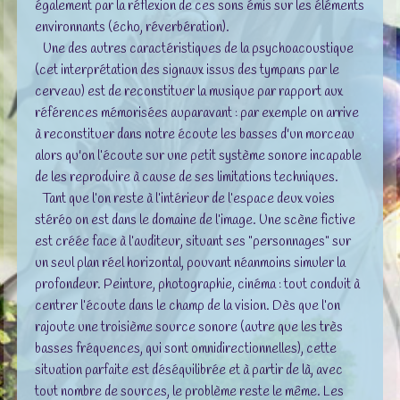
également par la réflexion de ces sons émis sur les éléments
environnants (écho, réverbération).
Une des autres caractéristiques de la psychoacoustique
(cet interprétation des signaux issus des tympans par le
cerveau) est de reconstituer la musique par rapport aux
références mémorisées auparavant : par exemple on arrive
à reconstituer dans notre écoute les basses d'un morceau
alors qu'on l’écoute sur une petit système sonore incapable
de les reproduire à cause de ses limitations techniques.
Tant que l’on reste à l’intérieur de l’espace deux voies
stéréo on est dans le domaine de l’image. Une scène fictive
est créée face à l’auditeur, situant ses "personnages" sur
un seul plan réel horizontal, pouvant néanmoins simuler la
profondeur. Peinture, photographie, cinéma : tout conduit à
centrer l’écoute dans le champ de la vision. Dès que l’on
rajoute une troisième source sonore (autre que les très
basses fréquences, qui sont omnidirectionnelles), cette
situation parfaite est déséquilibrée et à partir de là, avec
tout nombre de sources, le problème reste le même. Les