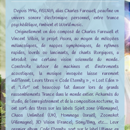
Depuis 1996, ASURA, alias Charles Farewell, peaufine un
univers sonore électronique personnel, entre trance
psychédélique, Ambient et World music.
Originellement un duo composé de Charles Farewell et
Vincent Villuis, le projet Asura, au moyen de mélopées
mélancoliques, de nappes symphoniques, de rythmes
rapides, lourds ou lancinants, de chants liturgiques, a
introduit une certaine vision solennelle du monde.
Construite autour de machines et d’instruments
acoustiques, la musique invoquée laisse rarement
indifférent. Leurs titres « Code Eternity » , « Lost Eden »
et “Life²” ont beaucoup fait danser lors de grands
rassemblements Trance dans le monde entier. Acharnés du
studio, de l’enregistrement et de la composition nocturne, ils
ont sorti des titres sur les labels Spirit zone (Allemagne),
Chaos Unlimited (UK), Hommega (Israël), Zoomshot
(Allemagne), 3D Vision (France), Sony/Bmg, etc… Leur
premier album, Code Eternity, sort sur le label Ultimae en