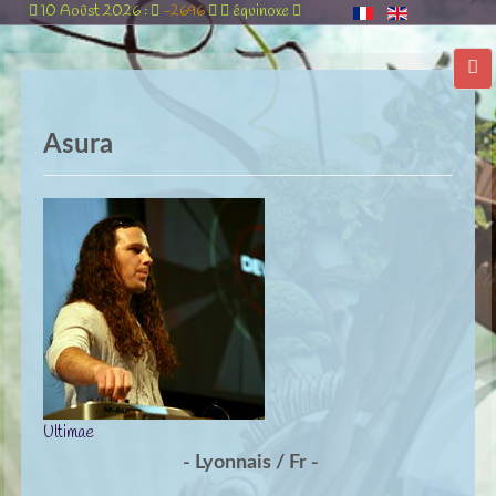
10 Aoûst 2026 :
-2696
équinoxe
Asura
Ultimae
- Lyonnais / Fr -