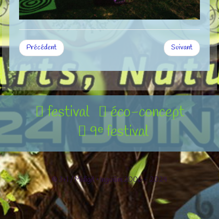
Précédent
Suivant
festival
éco-concept
9ᵉ festival
© 3+1 / Midigit • Inguilim 2006 - 2024